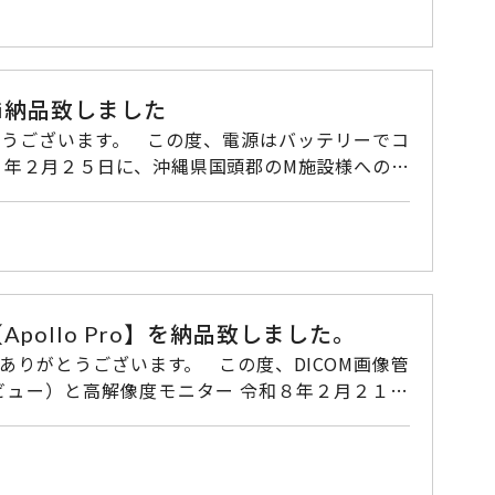
21-0225 受付時間 9：00～17：30 ▼▼E-
ni納品致しました
へと進み送信されてください。
令和８年２月２５日に、沖縄県国頭郡のM施設様への納
さい。 その他弊社対象商品 〇
621-0221 FAX：092-621-0225 受付時間
pollo Pro】を納品致しました。
へ移動し必要事項を入力し 「ご入力の確認」ボタンへと進み送信されてください。
と高解像度モニター 令和８年２月２１日