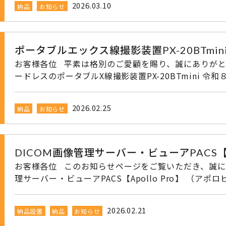
2026.03.10
納品
お知らせ
ご不明な点がございましたら、お問い合わせ下さい。 その他弊社対象商品 〇ポータブルX線撮影装置支
持機 PS６ 〇ポータブルX線撮影装置支持機 PS-１６i お問い合わせ先 ▼▼お電話、FAXでのご相談・
お問合せはこちら▼▼ TEL：092-621-0221 FAX：092-6
mailでのご相談・お問合せはこちら▼▼ 入力フォームへ「ここ」をクリック 開いたページの下へ移動
ポータブルエックス線撮影装置PX-20BTmi
し必要事項を入力し 「ご入力の確認」ボタン
お客様各位 平素は格別のご愛顧を賜り、誠にありがとうございます。 この度、電源はバッテリーでコ
ードレスのポータブルX線撮影装置PX-20BTmini 
品となりました。 誠にありがとうございます。 軽量で在宅にも院内でも、持ち運びやすく
コードレスで使いやすくなっております。 ポータブル線撮影装置用支持機もご用意いたしております。
2026.02.25
納品
お知らせ
ポータブルX線撮影装置でご不明な点がございましたら、お問い合わせ下
ポータブルX線撮影装置支持機 PS６ 〇ポータブルX線撮影装置支持機 PS-１６i お問い合わせ先 ▼▼
お電話、FAXでのご相談・お問合せはこちら▼▼ TEL：092-
9：00～17：30 ▼▼E-mailでのご相談・お問合せはこちら▼▼ 入力フォームへ「ここ」をクリック
DICOM画像管理サーバー・ビューアPACS【A
開いたページの下
お客様各位 このお知らせページをご覧いただき、誠にありがとうございます。 この度、DICOM画像管
理サーバー・ビューアPACS【Apollo Pro】 （アポロビュー）
に、八女市K医院様へ納品設置となりました。 誠にありがとうございます。 お取り扱い対象
商品 〇回診用X線撮影装置 Certas MX-700 〇回診用X線撮影装置 T-WALKERα ＊同じ回診車ですがそ
2026.02.21
納品設置
納品
お知らせ
れぞれ特徴がございます、お問い合わせは下記まで お問い合わせ先 ▼▼お電話、FAXでのご相談・お問