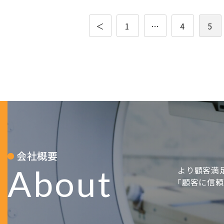
タンへと進み送信されてください。
投
＜
1
…
4
5
稿
ナ
ビ
ゲ
ー
シ
ョ
会社概要
ン
About
より顧客満
｢顧客に信