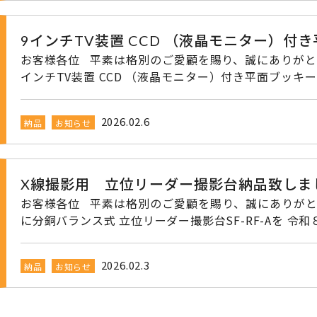
合せはこちら▼▼ TEL：092-621-0221 FAX：092-621-0225
のご相談・お問合せはこちら▼▼ 入力フォームへ「ここ」をクリック 開いたページの下へ移動し必要
事項を入力し 「ご入力の確認」ボタンへと進み送
9インチTV装置 CCD （液晶モニター）
お客様各位 平素は格別のご愛顧を賜り、誠にありがとうございます。 この度、既存のT-BODY20Rに9
インチTV装置 CCD （液晶モニター）付き平面ブッキ
様への納品となりました。 誠にありがとうございます。 調子が悪くなったTV装置と
えました。 その他弊社対象商品 〇一般用X線撮影装置 Ｔ-BODY ３２R お問い合わせ先 ▼▼お電話、
2026.02.6
納品
お知らせ
FAXでのご相談・お問合せはこちら▼▼ TEL：092-621-0
17：30 ▼▼E-mailでのご相談・お問合せはこちら▼▼ 入力フォームへ「ここ」をクリック 開いたペ
ージの下へ移動し必要事項を入
X線撮影用 立位リーダー撮影台納品致しま
お客様各位 平素は格別のご愛顧を賜り、誠にありがとうございます。 この度、三共医療器製の上下動
に分銅バランス式 立位リーダー撮影台SF-RF-Aを 令和８年２月３日に、いちき串木野市のFクリニック様
への納品設置となりました。 誠にありがとうございます。 パイプの中に分銅が
りカセッテを乗せても下がりにくいようになっています。 その他弊社対象商品 〇一般用X線撮
2026.02.3
納品
お知らせ
Ｔ-BODY ３２R お問い合わせ先 ▼▼お電話、FAXでのご相談・お問合せはこちら▼▼ TEL：092-621-
0221 FAX：092-621-0225 受付時間 9：00～17：30 ▼▼E-mailでのご相談・お問合せはこちら▼▼
入力フォームへ「ここ」をクリック 開いたページの下へ移動し必要事項を入力し 「ご入力の確認」ボ