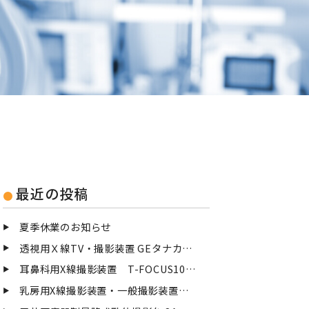
最近の投稿
夏季休業のお知らせ
透視用Ｘ線TV・撮影装置 GEタナカメディカルシステム TXーⅢ 点検
耳鼻科用X線撮影装置 T-FOCUS100を撤去致しました
乳房用X線撮影装置・一般撮影装置を撤去致しました