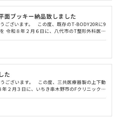
 受付時間 9：00～17：30 ▼▼E-mailで
信されてください。
付き平面ブッキー納品致しました
ーを 令和８年２月６日に、八代市のT整形外科医院
入れ替
221 FAX：092-621-0225 受付時間 9：00～
力し 「ご入力の確認」ボタンへと進み送信されてください。
した
入ってお
影装置