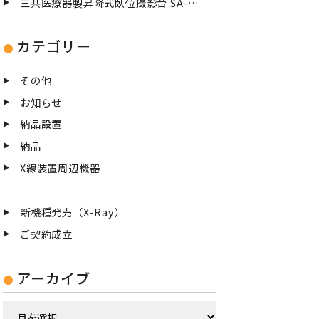
三共医療器製昇降式臥位撮影台 SA-83/Mを納品設置致しました
カテゴリー
その他
お知らせ
納品設置
納品
X線装置周辺機器
新機種発売（X-Ray）
ご契約成立
アーカイブ
ア