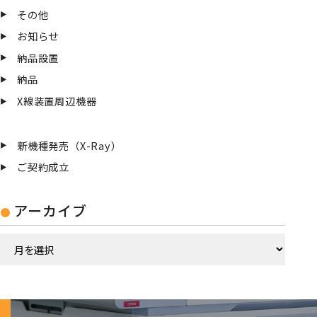
その他
お知らせ
納品設置
納品
X線装置周辺機器
新機種発売（X-Ray）
ご契約成立
アーカイブ
ア
ー
カ
イ
ブ