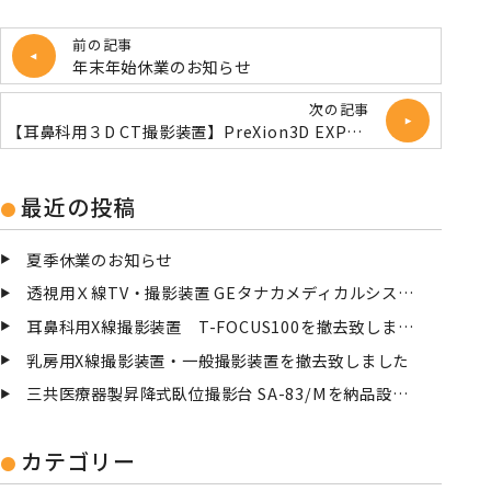
前の記事
年末年始休業のお知らせ
次の記事
【耳鼻科用３D CT撮影装置】PreXion3D EXPLORER ENT ご契約いただきました
最近の投稿
夏季休業のお知らせ
透視用Ｘ線TV・撮影装置 GEタナカメディカルシステム TXーⅢ 点検
耳鼻科用X線撮影装置 T-FOCUS100を撤去致しました
乳房用X線撮影装置・一般撮影装置を撤去致しました
三共医療器製昇降式臥位撮影台 SA-83/Mを納品設置致しました
カテゴリー