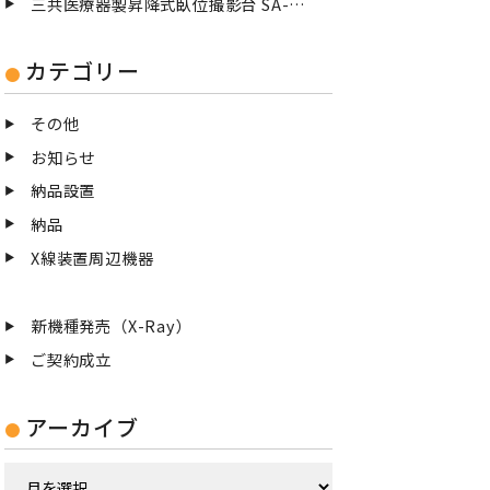
三共医療器製昇降式臥位撮影台 SA-83/Mを納品設置致しました
カテゴリー
その他
お知らせ
納品設置
納品
X線装置周辺機器
新機種発売（X-Ray）
ご契約成立
アーカイブ
ア