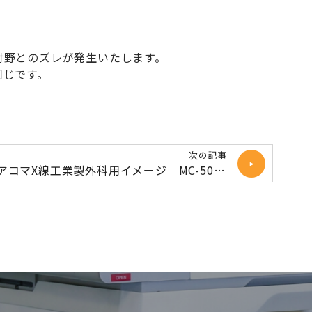
射野とのズレが発生いたします。
同じです。
次の記事
アコマX線工業製外科用イメージ MC-50撤去致しました