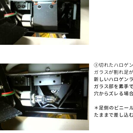
③切れたハロゲ
ガラスが割れ足
新しいハロゲン
ガラス部を
素手
穴からズレる場
＊足側のビニー
たままで差し込