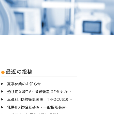
最近の投稿
夏季休業のお知らせ
透視用Ｘ線TV・撮影装置 GEタナカメディカルシステム TXーⅢ 点検
耳鼻科用X線撮影装置 T-FOCUS100を撤去致しました
乳房用X線撮影装置・一般撮影装置を撤去致しました