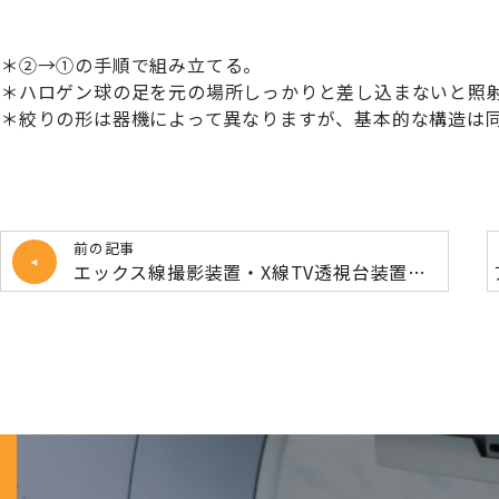
＊②→①の手順で組み立てる。
＊ハロゲン球の足を元の場所しっかりと差し込まないと照
＊絞りの形は器機によって異なりますが、基本的な構造は
前の記事
エックス線撮影装置・X線TV透視台装置廃棄いたします