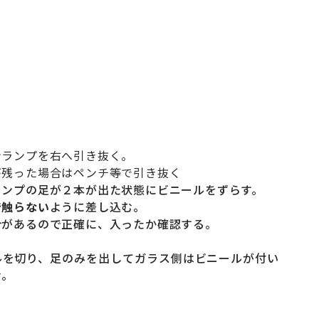
ンランプを右へ引き抜く。
が残った場合はペンチ等で引き抜く
ランプの足が２本が出た状態にビニールをずらす。
で触らない
ように差し込む。
合があるので正確に、入ったか確認する。
ルを切り、足のみを出してガラス側はビニールが付い
む。