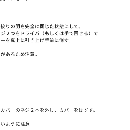
る絞りの
羽を完全に閉じ
た
状態にして、
ネジ２つをドライバ（もしくは手で回せる）で
バーを真上に引き上げ手前に倒す。
線があるため注意。
いカバーのネジ２本を外し、カバーをはずす。
ないように注意