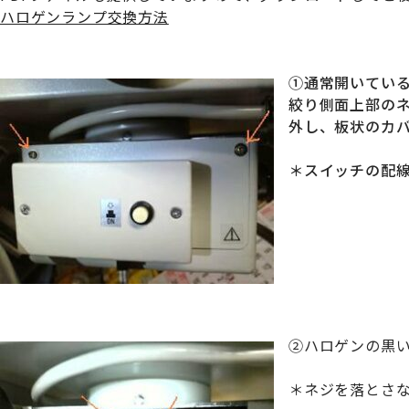
ハロゲンランプ交換方法
①通常開いてい
絞り側面上部の
外し、板状のカ
＊スイッチの配
②ハロゲンの黒
＊ネジを落とさ