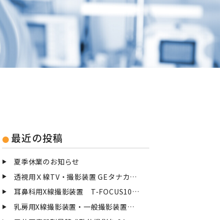
最近の投稿
夏季休業のお知らせ
透視用Ｘ線TV・撮影装置 GEタナカメディカルシステム TXーⅢ 点検
耳鼻科用X線撮影装置 T-FOCUS100を撤去致しました
乳房用X線撮影装置・一般撮影装置を撤去致しました