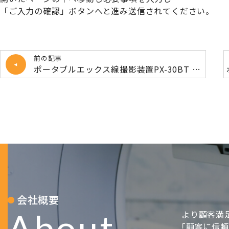
「ご入力の確認」ボタンへと進み送信されてください。
前の記事
ポータブルエックス線撮影装置PX-30BT light納品致しました
会社概要
About
より顧客満
｢顧客に信