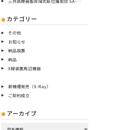
三共医療器製昇降式臥位撮影台 SA-83/Mを納品設置致しました
カテゴリー
その他
お知らせ
納品設置
納品
X線装置周辺機器
新機種発売（X-Ray）
ご契約成立
アーカイブ
ア